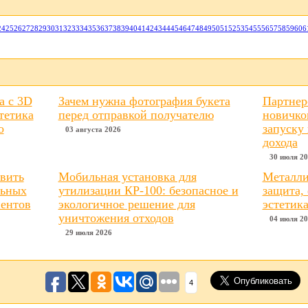
24
25
26
27
28
29
30
31
32
33
34
35
36
37
38
39
40
41
42
43
44
45
46
47
48
49
50
51
52
53
54
55
56
57
58
59
60
6
a с 3D
Зачем нужна фотография букета
Партнер
тетика
перед отправкой получателю
новичко
о
запуску
03 августа 2026
дохода
30 июля 2
авить
Мобильная установка для
Металли
льных
утилизации КР-100: безопасное и
защита,
иентов
экологичное решение для
эстетик
уничтожения отходов
04 июля 2
29 июля 2026
4