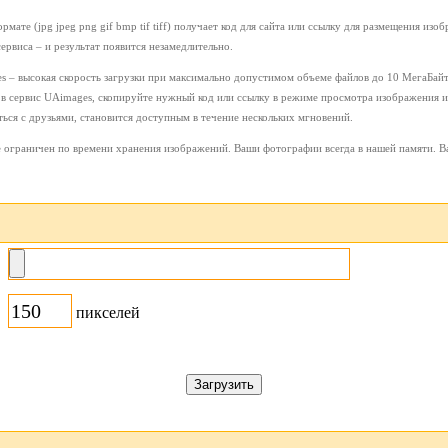
рмате (jpg jpeg png gif bmp tif tiff) получает код для сайта или ссылку для размещения из
ервиса – и результат появится незамедлительно.
 – высокая скорость загрузки при максимально допустимом объеме файлов до 10 МегаБайт. 
в сервис UAimages, скопируйте нужный код или ссылку в режиме просмотра изображения и р
иться с друзьями, становится доступным в течение нескольких мгновений.
 ограничен по времени хранения изображений. Ваши фотографии всегда в нашей памяти. Ва
пикселей