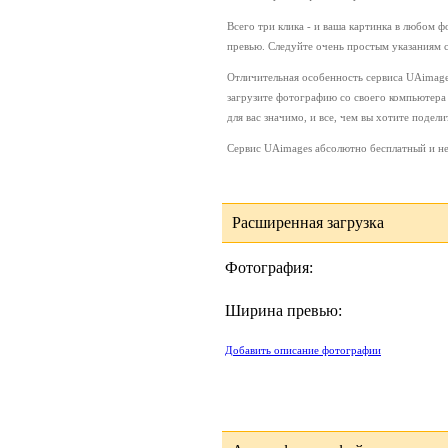
Всего три клика - и ваша картинка в любом фо
превью. Следуйте очень простым указаниям с
Отличительная особенность сервиса UAimages
загрузите фотографию со своего компьютера 
для вас значимо, и все, чем вы хотите подел
Сервис UAimages абсолютно бесплатный и не
Расширенная загрузка
Фотография:
Ширина превью:
Добавить описание фотографии