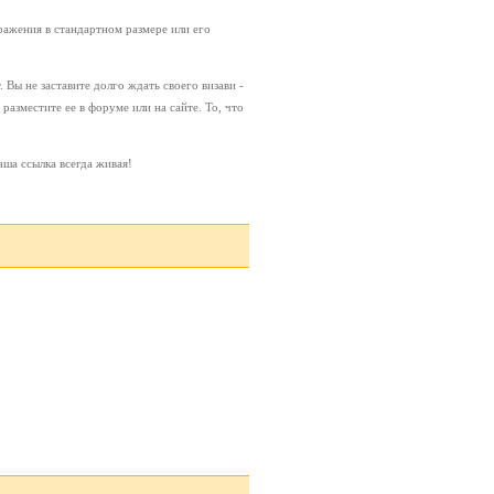
ображения в стандартном размере или его
Вы не заставите долго ждать своего визави -
азместите ее в форуме или на сайте. То, что
ша ссылка всегда живая!