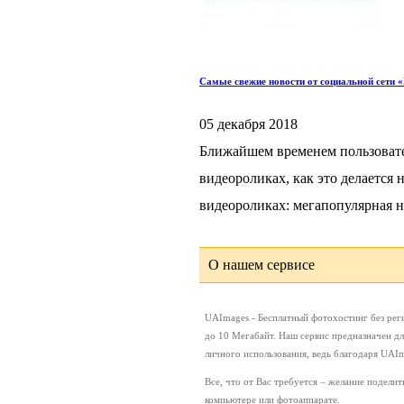
Самые свежие новости от социальной сети 
05 декабря 2018
Ближайшем временем пользовате
видеороликах, как это делается 
видеороликах: мегапопулярная не 
О нашем сервисе
UAImages - Бесплатный фотохостинг без рег
до 10 Мегабайт. Наш сервис предназначен дл
личного использования, ведь благодаря UAI
Все, что от Вас требуется – желание подел
компьютере или фотоаппарате.