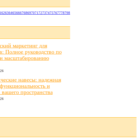
1
62
63
64
65
66
67
68
69
70
71
72
73
74
75
76
77
78
79
80
81
82
83
84
85
86
87
88
89
90
91
92
93
94
95
96
97
98
ский маркетинг для
в: Полное руководство по
 и масштабированию
026
ческие навесы: надежная
 функциональность и
а вашего пространства
026