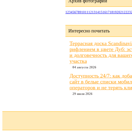
Архив фотографий
1
2
3
4
5
6
7
8
9
10
11
12
13
14
15
16
17
18
19
20
21
22
23
Интересно почитать
Террасная доска Scandinavi
рифлением в цвете Дуб: эс
и долговечность для вашег
участка
04 августа 2026
Доступность 24/7: как доб
сайт в белые списки моби
операторов и не терять кл
29 июля 2026