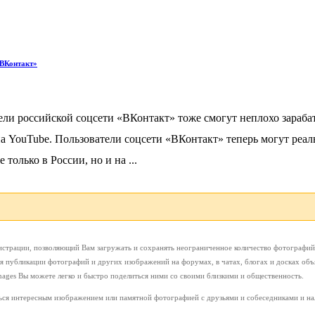
«ВКонтакт»
ли российской соцсети «ВКонтакт» тоже смогут неплохо зараба
на YouTube. Пользователи соцсети «ВКонтакт» теперь могут реал
только в России, но и на ...
истрации, позволяющий Вам загружать и сохранять неограниченное количество фотографий
я публикации фотографий и других изображений на форумах, в чатах, блогах и досках объ
mages Вы можете легко и быстро поделиться ними со своими близкими и общественность.
иться интересным изображением или памятной фотографией с друзьями и собеседниками и 