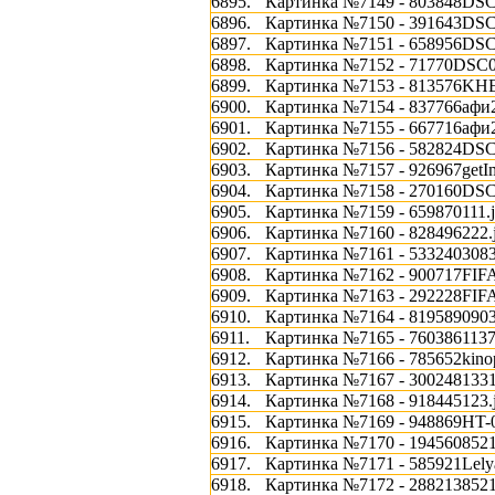
6895.
Картинка №7149 - 803848DSC
6896.
Картинка №7150 - 391643DSC
6897.
Картинка №7151 - 658956DSC
6898.
Картинка №7152 - 71770DSC0
6899.
Картинка №7153 - 813576KH
6900.
Картинка №7154 - 837766афи
6901.
Картинка №7155 - 667716афи
6902.
Картинка №7156 - 582824DSC
6903.
Картинка №7157 - 926967getIm
6904.
Картинка №7158 - 270160DSC
6905.
Картинка №7159 - 659870111.
6906.
Картинка №7160 - 828496222.
6907.
Картинка №7161 - 5332403083
6908.
Картинка №7162 - 900717FIFA1
6909.
Картинка №7163 - 292228FIFA1
6910.
Картинка №7164 - 8195890903
6911.
Картинка №7165 - 7603861137
6912.
Картинка №7166 - 785652kinop
6913.
Картинка №7167 - 3002481331
6914.
Картинка №7168 - 918445123.
6915.
Картинка №7169 - 948869HT-0
6916.
Картинка №7170 - 1945608521
6917.
Картинка №7171 - 585921Lely
6918.
Картинка №7172 - 2882138521