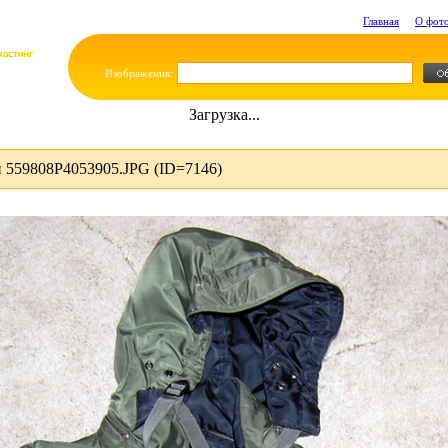
Главная
О фот
Изображения:
Загрузка...
 559808P4053905.JPG (ID=7146)