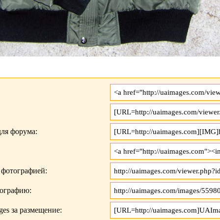
ля форума:
 фотографией:
тографию:
es за размещение: