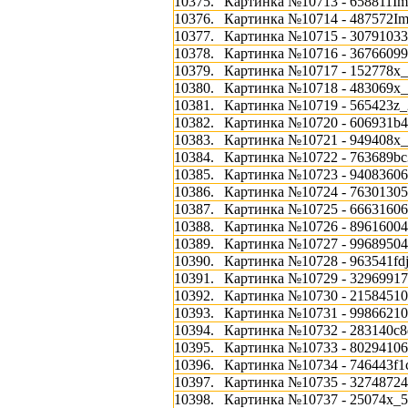
10375.
Картинка №10713 - 658811Im
10376.
Картинка №10714 - 487572Im
10377.
Картинка №10715 - 3079103
10378.
Картинка №10716 - 3676609
10379.
Картинка №10717 - 152778x_
10380.
Картинка №10718 - 483069x_f
10381.
Картинка №10719 - 565423z_
10382.
Картинка №10720 - 606931b4
10383.
Картинка №10721 - 949408x_
10384.
Картинка №10722 - 763689bc
10385.
Картинка №10723 - 94083606
10386.
Картинка №10724 - 76301305
10387.
Картинка №10725 - 66631606
10388.
Картинка №10726 - 89616004
10389.
Картинка №10727 - 99689504
10390.
Картинка №10728 - 963541fdj
10391.
Картинка №10729 - 32969917
10392.
Картинка №10730 - 21584510
10393.
Картинка №10731 - 99866210
10394.
Картинка №10732 - 283140c8
10395.
Картинка №10733 - 80294106
10396.
Картинка №10734 - 746443f1
10397.
Картинка №10735 - 32748724
10398.
Картинка №10737 - 25074x_5