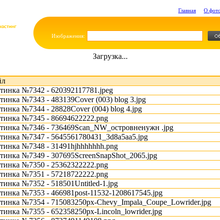
Главная
О фот
Изображения:
Загрузка...
йл
тинка №7342 - 620392117781.jpeg
тинка №7343 - 483139Cover (003) blog 3.jpg
тинка №7344 - 28828Cover (004) blog 4.jpg
тинка №7345 - 86694622222.png
тинка №7346 - 736469Scan_NW_островненужн .jpg
тинка №7347 - 5645561780431_3d8a5aa5.jpg
тинка №7348 - 31491hjhhhhhhh.png
тинка №7349 - 307695ScreenSnapShot_2065.jpg
тинка №7350 - 25362322222.png
тинка №7351 - 57218722222.png
тинка №7352 - 518501Untitled-1.jpg
тинка №7353 - 466981post-11532-1208617545.jpg
тинка №7354 - 715083250px-Chevy_Impala_Coupe_Lowrider.jpg
тинка №7355 - 652358250px-Lincoln_lowrider.jpg