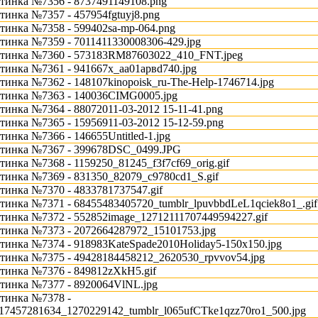
тинка №7356 - 8737491149108.png
тинка №7357 - 457954fgtuyj8.png
тинка №7358 - 599402sa-mp-064.png
тинка №7359 - 7011411330008306-429.jpg
тинка №7360 - 573183RM87603022_410_FNT.jpeg
тинка №7361 - 941667x_aa01арвd740.jpg
тинка №7362 - 148107kinopoisk_ru-The-Help-1746714.jpg
тинка №7363 - 140036CIMG0005.jpg
тинка №7364 - 88072011-03-2012 15-11-41.png
тинка №7365 - 15956911-03-2012 15-12-59.png
тинка №7366 - 146655Untitled-1.jpg
тинка №7367 - 399678DSC_0499.JPG
тинка №7368 - 1159250_81245_f3f7cf69_orig.gif
тинка №7369 - 831350_82079_c9780cd1_S.gif
тинка №7370 - 4833781737547.gif
тинка №7371 - 68455483405720_tumblr_lpuvbbdLeL1qciek8o1_.gif
тинка №7372 - 552852image_12712111707449594227.gif
тинка №7373 - 2072664287972_15101753.jpg
тинка №7374 - 918983KateSpade2010Holiday5-150x150.jpg
тинка №7375 - 49428184458212_2620530_rpvvov54.jpg
тинка №7376 - 849812zXkH5.gif
тинка №7377 - 8920064VlNL.jpg
тинка №7378 -
17457281634_1270229142_tumblr_l065ufCTke1qzz70ro1_500.jpg