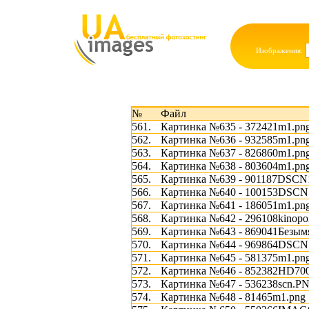
Изображения:
№
Файл
561.
Картинка №635 - 372421m1.pn
562.
Картинка №636 - 932585m1.pn
563.
Картинка №637 - 826860m1.pn
564.
Картинка №638 - 803604m1.pn
565.
Картинка №639 - 901187DSCN
566.
Картинка №640 - 100153DSCN
567.
Картинка №641 - 186051m1.pn
568.
Картинка №642 - 296108kinopoi
569.
Картинка №643 - 869041Безым
570.
Картинка №644 - 969864DSCN1
571.
Картинка №645 - 581375m1.pn
572.
Картинка №646 - 852382HD700
573.
Картинка №647 - 536238scn.P
574.
Картинка №648 - 81465m1.png