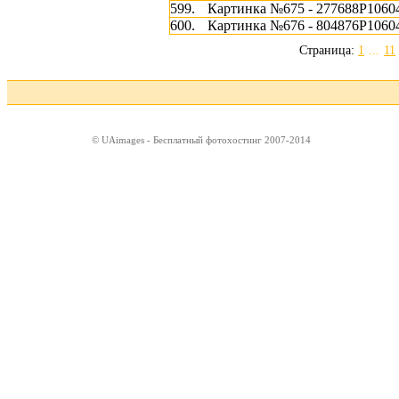
599.
Картинка №675 - 277688P1060
600.
Картинка №676 - 804876P1060
Страница:
1
...
11
© UAimages - Бесплатный фотохостинг 2007-2014