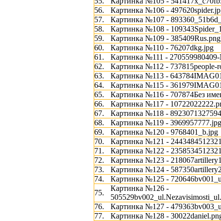
55.
Картинка №105 - 541417x_c70fb
56.
Картинка №106 - 497620spider.jp
57.
Картинка №107 - 893360_51b6d_
58.
Картинка №108 - 109343Spider_1
59.
Картинка №109 - 385409Rus.png
60.
Картинка №110 - 76207dkg.jpg
61.
Картинка №111 - 270559980409-
62.
Картинка №112 - 737815people-ro
63.
Картинка №113 - 643784IMAG01
64.
Картинка №115 - 361979IMAG01
65.
Картинка №116 - 707874Без име
66.
Картинка №117 - 10722022222.p
67.
Картинка №118 - 8923071327594
68.
Картинка №119 - 3969957777.jp
69.
Картинка №120 - 9768401_b.jpg
70.
Картинка №121 - 2443484512321
71.
Картинка №122 - 2358534512321
72.
Картинка №123 - 218067artillery1
73.
Картинка №124 - 587350artillery2
74.
Картинка №125 - 720646bv001_ul
Картинка №126 -
75.
505529bv002_ul.Nezavisimosti_ul
76.
Картинка №127 - 479363bv003_ul
77.
Картинка №128 - 30022daniel.pn