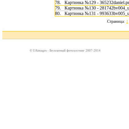
78.
Картинка №129 - 365232daniel.p
79.
Картинка №130 - 281742bv004_ul
80.
Картинка №131 - 993633bv005_ul
Страница:
1
© UAimages - Бесплатный фотохостинг 2007-2014