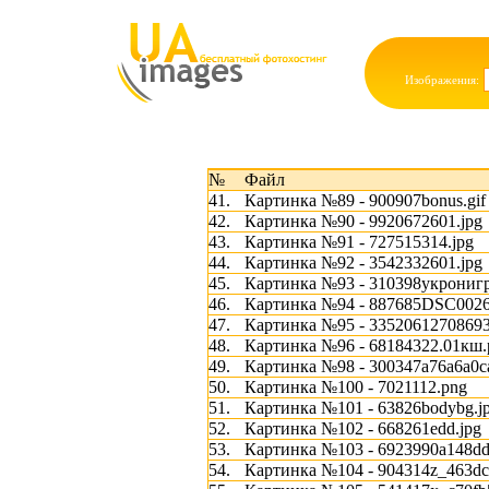
Изображения:
№
Файл
41.
Картинка №89 - 900907bonus.gif
42.
Картинка №90 - 9920672601.jpg
43.
Картинка №91 - 727515314.jpg
44.
Картинка №92 - 3542332601.jpg
45.
Картинка №93 - 310398укронигр
46.
Картинка №94 - 887685DSC002
47.
Картинка №95 - 33520612708693
48.
Картинка №96 - 68184322.01кш.
49.
Картинка №98 - 300347a76a6a0c
50.
Картинка №100 - 7021112.png
51.
Картинка №101 - 63826bodybg.j
52.
Картинка №102 - 668261edd.jpg
53.
Картинка №103 - 6923990a148dd
54.
Картинка №104 - 904314z_463dc