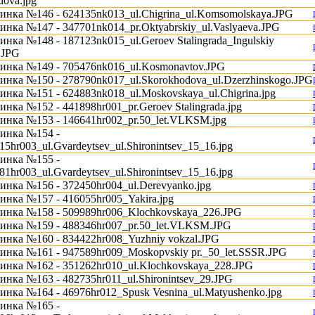
dova.jpg
инка №146 - 624135nk013_ul.Chigrina_ul.Komsomolskaya.JPG
инка №147 - 347701nk014_pr.Oktyabrskiy_ul.Vaslyaeva.JPG
инка №148 - 187123nk015_ul.Geroev Stalingrada_Ingulskiy
.JPG
инка №149 - 705476nk016_ul.Kosmonavtov.JPG
инка №150 - 278790nk017_ul.Skorokhodova_ul.Dzerzhinskogo.JPG
инка №151 - 624883nk018_ul.Moskovskaya_ul.Chigrina.jpg
инка №152 - 441898hr001_pr.Geroev Stalingrada.jpg
инка №153 - 146641hr002_pr.50_let.VLKSM.jpg
инка №154 -
15hr003_ul.Gvardeytsev_ul.Shironintsev_15_16.jpg
инка №155 -
81hr003_ul.Gvardeytsev_ul.Shironintsev_15_16.jpg
инка №156 - 372450hr004_ul.Derevyanko.jpg
инка №157 - 416055hr005_Yakira.jpg
инка №158 - 509989hr006_Klochkovskaya_226.JPG
инка №159 - 488346hr007_pr.50_let.VLKSM.JPG
инка №160 - 834422hr008_Yuzhniy vokzal.JPG
инка №161 - 947589hr009_Moskopvskiy pr._50_let.SSSR.JPG
инка №162 - 351262hr010_ul.Klochkovskaya_228.JPG
инка №163 - 482735hr011_ul.Shironintsev_29.JPG
инка №164 - 46976hr012_Spusk Vesnina_ul.Matyushenko.jpg
инка №165 -