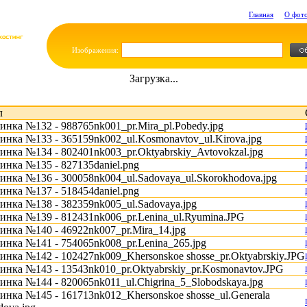
Главная
О фот
Изображения:
Загрузка...
л
инка №132 - 988765nk001_pr.Mira_pl.Pobedy.jpg
инка №133 - 365159nk002_ul.Kosmonavtov_ul.Kirova.jpg
инка №134 - 802401nk003_pr.Oktyabrskiy_Avtovokzal.jpg
инка №135 - 827135daniel.png
инка №136 - 300058nk004_ul.Sadovaya_ul.Skorokhodova.jpg
инка №137 - 518454daniel.png
инка №138 - 382359nk005_ul.Sadovaya.jpg
инка №139 - 812431nk006_pr.Lenina_ul.Ryumina.JPG
инка №140 - 46922nk007_pr.Mira_14.jpg
инка №141 - 754065nk008_pr.Lenina_265.jpg
инка №142 - 102427nk009_Khersonskoe shosse_pr.Oktyabrskiy.JPG
инка №143 - 13543nk010_pr.Oktyabrskiy_pr.Kosmonavtov.JPG
инка №144 - 820065nk011_ul.Chigrina_5_Slobodskaya.jpg
инка №145 - 161713nk012_Khersonskoe shosse_ul.Generala