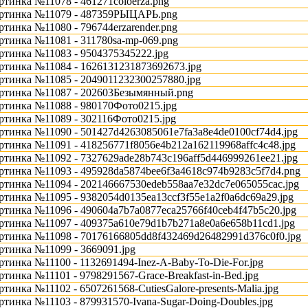
ртинка №11078 - 461271coloerza.png
ртинка №11079 - 487359РЫЦАРЬ.png
ртинка №11080 - 796744erzarender.png
ртинка №11081 - 311780sa-mp-069.png
ртинка №11083 - 9504375345222.jpg
ртинка №11084 - 1626131231873692673.jpg
ртинка №11085 - 2049011232300257880.jpg
ртинка №11087 - 202603Безымянный.png
ртинка №11088 - 980170Фото0215.jpg
ртинка №11089 - 302116Фото0215.jpg
ртинка №11090 - 501427d4263085061e7fa3a8e4de0100cf74d4.jpg
ртинка №11091 - 418256771f8056e4b212a162119968affc4c48.jpg
ртинка №11092 - 7327629ade28b743c196aff5d446999261ee21.jpg
ртинка №11093 - 495928da5874bee6f3a4618c974b9283c5f7d4.png
ртинка №11094 - 202146667530edeb558aa7e32dc7e065055cac.jpg
ртинка №11095 - 9382054d0135ea13ccf3f55e1a2f0a6dc69a29.jpg
ртинка №11096 - 490604a7b7a0877eca25766f40ceb4f47b5c20.jpg
ртинка №11097 - 409375a610e79d1b7b271a8e0a6e658b11cd1.jpg
ртинка №11098 - 70176166805dd8f432469d26482991d376c0f0.jpg
ртинка №11099 - 3669091.jpg
ртинка №11100 - 1132691494-Inez-A-Baby-To-Die-For.jpg
ртинка №11101 - 9798291567-Grace-Breakfast-in-Bed.jpg
ртинка №11102 - 6507261568-CutiesGalore-presents-Malia.jpg
ртинка №11103 - 879931570-Ivana-Sugar-Doing-Doubles.jpg