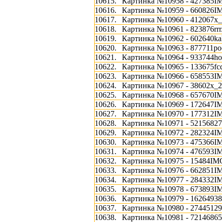
10615.
Картинка №10958 - 427385IM
10616.
Картинка №10959 - 660826IM
10617.
Картинка №10960 - 412067x_
10618.
Картинка №10961 - 823876rrr
10619.
Картинка №10962 - 602640ka
10620.
Картинка №10963 - 877711poe
10621.
Картинка №10964 - 933744ho
10622.
Картинка №10965 - 133675fc
10623.
Картинка №10966 - 658553I
10624.
Картинка №10967 - 38602x_2b
10625.
Картинка №10968 - 657670I
10626.
Картинка №10969 - 172647I
10627.
Картинка №10970 - 177312I
10628.
Картинка №10971 - 52156827
10629.
Картинка №10972 - 282324I
10630.
Картинка №10973 - 475366I
10631.
Картинка №10974 - 476593I
10632.
Картинка №10975 - 15484IM
10633.
Картинка №10976 - 662851I
10634.
Картинка №10977 - 284332I
10635.
Картинка №10978 - 673893I
10636.
Картинка №10979 - 16264938
10637.
Картинка №10980 - 27445129
10638.
Картинка №10981 - 72146865