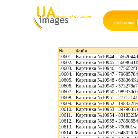
Изображения:
№
Файл
10601.
Картинка №10944 - 5662044d
10602.
Картинка №10945 - 5608641f
10603.
Картинка №10946 - 475652f3
10604.
Картинка №10947 - 79685784
10605.
Картинка №10948 - 638364Ka
10606.
Картинка №10949 - 573278a7
10607.
Картинка №10950 - 989330c0
10608.
Картинка №10951 - 27712141
10609.
Картинка №10952 - 198322fea
10610.
Картинка №10953 - 397963Ka
10611.
Картинка №10954 - 831832I
10612.
Картинка №10955 - 37858554
10613.
Картинка №10956 - 790601w_
10614.
Картинка №10957 - 648026IM