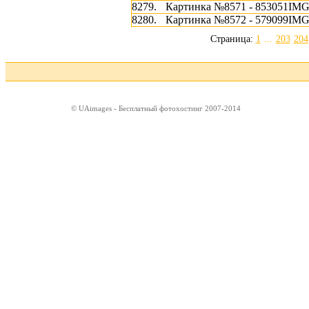
8279.
Картинка №8571 - 853051IMG
8280.
Картинка №8572 - 579099IMG
Страница:
1
...
203
204
© UAimages - Бесплатный фотохостинг 2007-2014