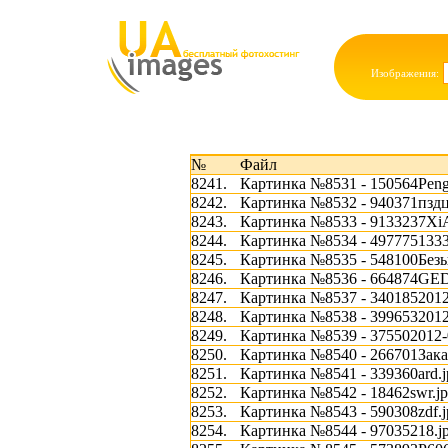
Изображения:
№
Файл
8241.
Картинка №8531 - 150564Pengu
8242.
Картинка №8532 - 940371пздц
8243.
Картинка №8533 - 9133237Xi
8244.
Картинка №8534 - 49777513332
8245.
Картинка №8535 - 548100Без
8246.
Картинка №8536 - 664874GE
8247.
Картинка №8537 - 3401852012-
8248.
Картинка №8538 - 3996532012-
8249.
Картинка №8539 - 375502012-0
8250.
Картинка №8540 - 266701Зака
8251.
Картинка №8541 - 339360ard.j
8252.
Картинка №8542 - 18462swr.j
8253.
Картинка №8543 - 590308zdf.j
8254.
Картинка №8544 - 97035218.j