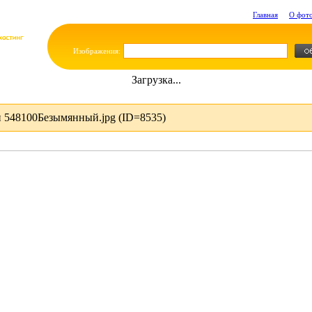
Главная
О фот
Изображения:
Загрузка...
 548100Безымянный.jpg (ID=8535)