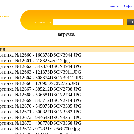
Главная
О фот
Изображения:
Загрузка...
йл
ртинка №12660 - 160378DSCN3944.JPG
ртинка №12661 - 518323zerk12.jpg
ртинка №12662 - 347370DSCN3944.JPG
ртинка №12663 - 121373DSCN3911.JPG
ртинка №12664 - 308374DSCN39111.JPG
ртинка №12666 - 17696DSCN2726.JPG
ртинка №12667 - 385212DSCN2738.JPG
ртинка №12668 - 536581DSCN2734.JPG
ртинка №12669 - 843712DSCN2714.JPG
ртинка №12670 - 545075DSCN3335.JPG
ртинка №12671 - 300327DSCN3362.JPG
ртинка №12672 - 944638DSCN3351.JPG
ртинка №12673 - 408770DSCN3368.JPG
ртинка №12674 - 972831x_e5c8700c.jpg