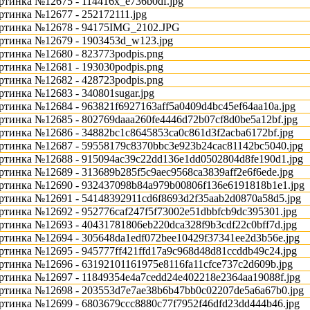
ртинка №12675 - 114416x_e736b0df.jpg
ртинка №12677 - 252172111.jpg
ртинка №12678 - 94175IMG_2102.JPG
ртинка №12679 - 1903453d_w123.jpg
ртинка №12680 - 823773podpis.png
ртинка №12681 - 193030podpis.png
ртинка №12682 - 428723podpis.png
ртинка №12683 - 340801sugar.jpg
ртинка №12684 - 963821f6927163aff5a0409d4bc45ef64aa10a.jpg
ртинка №12685 - 802769daaa260fe4446d72b07cf8d0be5a12bf.jpg
ртинка №12686 - 34882bc1c8645853ca0c861d3f2acba6172bf.jpg
ртинка №12687 - 59558179c8370bbc3e923b24cac81142bc5040.jpg
ртинка №12688 - 915094ac39c22dd136e1dd0502804d8fe190d1.jpg
ртинка №12689 - 313689b285f5c9aec9568ca3839aff2e6f6ede.jpg
ртинка №12690 - 932437098b84a979b00806f136e6191818b1e1.jpg
ртинка №12691 - 54148392911cd6f8693d2f35aab2d0870a58d5.jpg
ртинка №12692 - 952776caf247f5f73002e51dbbfcb9dc395301.jpg
ртинка №12693 - 40431781806eb220dca328f9b3cdf22c0bff7d.jpg
ртинка №12694 - 305648da1edf072bee10429f37341ee2d3b56e.jpg
ртинка №12695 - 945777ff421ffd17a9c968d48d81ccddb49c24.jpg
ртинка №12696 - 63192101161975e8116fa11cfce737c2d609b.jpg
ртинка №12697 - 11849354e4a7cedd24e402218e2364aa19088f.jpg
ртинка №12698 - 203553d7e7ae38b6b47bb0c02207de5a6a67b0.jpg
ртинка №12699 - 6803679ccc8880c77f7952f46dfd23dd444b46.jpg