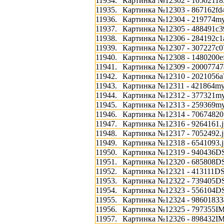
11934.
Картинка №12302 - 10502118
11935.
Картинка №12303 - 867162fd
11936.
Картинка №12304 - 219774my 
11937.
Картинка №12305 - 488491c3
11938.
Картинка №12306 - 284192c1a
11939.
Картинка №12307 - 307227c0
11940.
Картинка №12308 - 1480200e
11941.
Картинка №12309 - 20007747
11942.
Картинка №12310 - 2021056a
11943.
Картинка №12311 - 421864my 
11944.
Картинка №12312 - 377321my 
11945.
Картинка №12313 - 259369my 
11946.
Картинка №12314 - 70674820
11947.
Картинка №12316 - 9264161.j
11948.
Картинка №12317 - 7052492.j
11949.
Картинка №12318 - 6541093.j
11950.
Картинка №12319 - 940436D
11951.
Картинка №12320 - 685808D
11952.
Картинка №12321 - 413111D
11953.
Картинка №12322 - 739405D
11954.
Картинка №12323 - 556104D
11955.
Картинка №12324 - 98601833
11956.
Картинка №12325 - 797355I
11957.
Картинка №12326 - 898432I