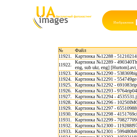
Изображения:
№
Файл
11921.
Картинка №12288 - 51210214
Картинка №12289 - 490340The 
11922.
eng, sub ukr, eng] [Hurtom].av
11923.
Картинка №12290 - 538369bi
11924.
Картинка №12291 - 554749ge-
11925.
Картинка №12292 - 691083ri
11926.
Картинка №12293 - 9764rip04
11927.
Картинка №12294 - 4535531.j
11928.
Картинка №12296 - 10250IM
11929.
Картинка №12297 - 65510988
11930.
Картинка №12298 - 4151769c
11931.
Картинка №12299 - 70827709
11932.
Картинка №12300 - 119288f97
11933.
Картинка №12301 - 599480b8