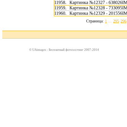
11958.
Картинка №12327 - 638026I
11959.
Картинка №12328 - 733095I
11960.
Картинка №12329 - 201556I
Страница:
1
...
295
296
© UAimages - Бесплатный фотохостинг 2007-2014