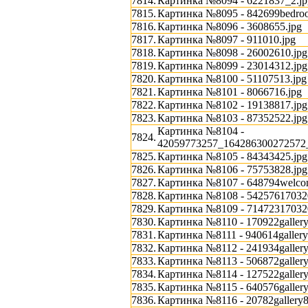
7814.
Картинка №8094 - 6221837_2.jp
7815.
Картинка №8095 - 842699bedro
7816.
Картинка №8096 - 3608655.jpg
7817.
Картинка №8097 - 911010.jpg
7818.
Картинка №8098 - 26002610.jpg
7819.
Картинка №8099 - 23014312.jpg
7820.
Картинка №8100 - 51107513.jpg
7821.
Картинка №8101 - 8066716.jpg
7822.
Картинка №8102 - 19138817.jpg
7823.
Картинка №8103 - 87352522.jpg
Картинка №8104 -
7824.
42059773257_164286300272572
7825.
Картинка №8105 - 84343425.jpg
7826.
Картинка №8106 - 75753828.jpg
7827.
Картинка №8107 - 648794welcom
7828.
Картинка №8108 - 54257617032
7829.
Картинка №8109 - 71472317032
7830.
Картинка №8110 - 170922gallery
7831.
Картинка №8111 - 940614gallery
7832.
Картинка №8112 - 241934gallery
7833.
Картинка №8113 - 506872gallery
7834.
Картинка №8114 - 127522gallery
7835.
Картинка №8115 - 640576gallery
7836.
Картинка №8116 - 20782gallery8