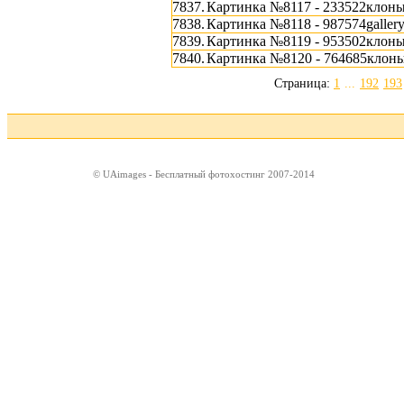
7837.
Картинка №8117 - 233522клоны
7838.
Картинка №8118 - 987574gallery
7839.
Картинка №8119 - 953502клоны
7840.
Картинка №8120 - 764685клоны
Страница:
1
...
192
193
© UAimages - Бесплатный фотохостинг 2007-2014