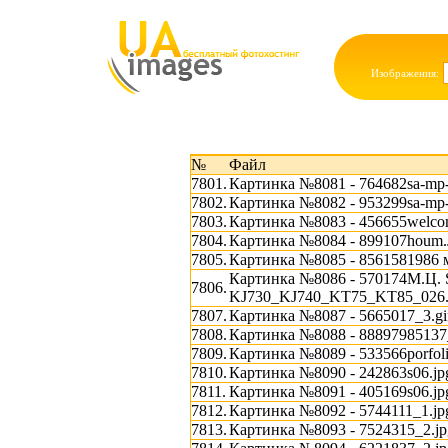
Изображения:
№
Файл
7801.
Картинка №8081 - 764682sa-mp
7802.
Картинка №8082 - 953299sa-mp
7803.
Картинка №8083 - 456655welcom
7804.
Картинка №8084 - 899107houm
7805.
Картинка №8085 - 8561581986 м
Картинка №8086 - 570174М.
7806.
KJ730_KJ740_KT75_KT85_026.
7807.
Картинка №8087 - 5665017_3.gi
7808.
Картинка №8088 - 8889798513
7809.
Картинка №8089 - 533566porfoli
7810.
Картинка №8090 - 242863s06.jp
7811.
Картинка №8091 - 405169s06.jp
7812.
Картинка №8092 - 5744111_1.jp
7813.
Картинка №8093 - 7524315_2.jp