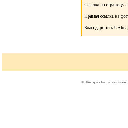
Ссылка на страницу с
Прямая ссылка на фо
Благодарность UAimag
© UAimages - Бесплатный фотох