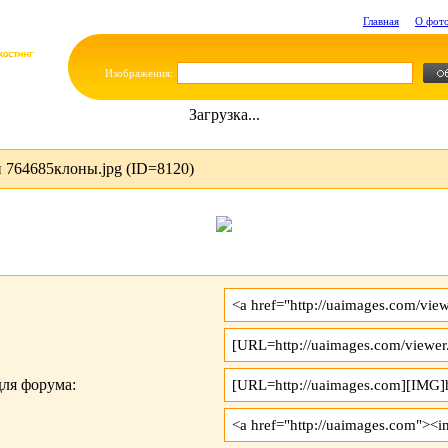
Главная
О фот
Изображения:
Загрузка...
 764685клоны.jpg (ID=8120)
ля форума: