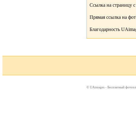
Ссылка на страницу с
Прямая ссылка на фо
Благодарность UAimag
© UAimages - Бесплатный фотох