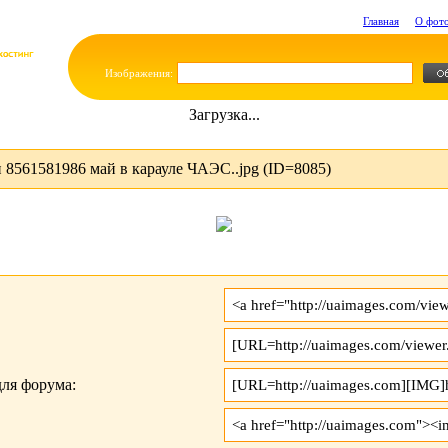
Главная
О фот
Изображения:
Загрузка...
8561581986 май в карауле ЧАЭС..jpg (ID=8085)
ля форума: