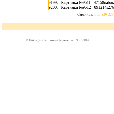
9199.
Картинка №9511 - 47158nabor.
9200.
Картинка №9512 - 891214s276s
Страница:
1
...
226
227
© UAimages - Бесплатный фотохостинг 2007-2014