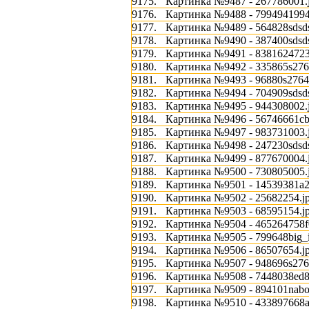
9175.
Картинка №9487 - 267786001.
9176.
Картинка №9488 - 7994941994
9177.
Картинка №9489 - 564828sdsds
9178.
Картинка №9490 - 387400sdsds
9179.
Картинка №9491 - 8381624723
9180.
Картинка №9492 - 335865s276
9181.
Картинка №9493 - 96880s2764
9182.
Картинка №9494 - 704909sdsds
9183.
Картинка №9495 - 944308002.
9184.
Картинка №9496 - 56746661cb
9185.
Картинка №9497 - 983731003.
9186.
Картинка №9498 - 247230sdsds
9187.
Картинка №9499 - 877670004.
9188.
Картинка №9500 - 730805005.
9189.
Картинка №9501 - 14539381a2
9190.
Картинка №9502 - 25682254.j
9191.
Картинка №9503 - 68595154.j
9192.
Картинка №9504 - 465264758f
9193.
Картинка №9505 - 799648big_i
9194.
Картинка №9506 - 86507654.j
9195.
Картинка №9507 - 948696s276s
9196.
Картинка №9508 - 7448038ed8
9197.
Картинка №9509 - 894101nabor
9198.
Картинка №9510 - 433897668a