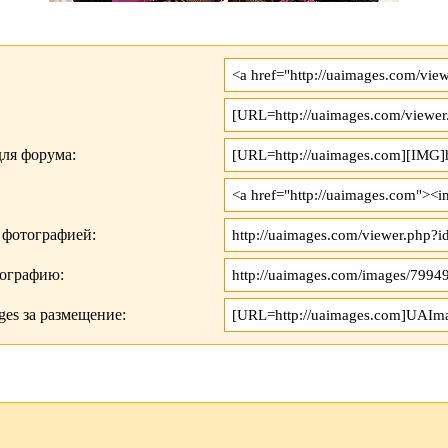
ля форума:
 фотографией:
тографию:
es за размещение: