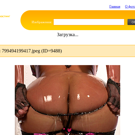
Главная
О фот
Изображения:
Загрузка...
799494199417.jpeg (ID=9488)