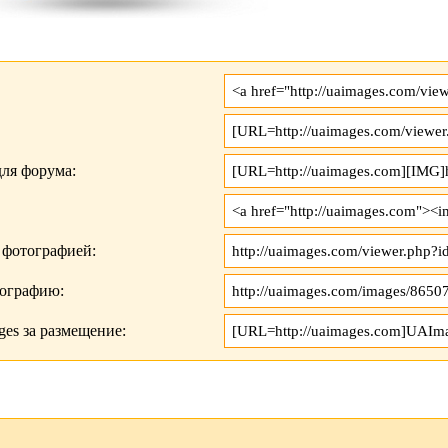
ля форума:
 фотографией:
тографию:
es за размещение: