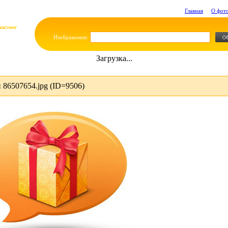
Главная
О фот
Изображения:
Загрузка...
86507654.jpg (ID=9506)