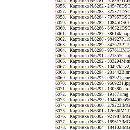
6055.
Картинка №6281 - 9783971163
6056.
Картинка №6282 - 245478DSC
6057.
Картинка №6283 - 325371DSC
6058.
Картинка №6284 - 707957DSC
6059.
Картинка №6285 - 10845DSC0
6060.
Картинка №6286 - 646321DSC
6061.
Картинка №6287 - 38614kinopo
6062.
Картинка №6288 - 984927P11
6063.
Картинка №6289 - 847623P11
6064.
Картинка №6290 - 957611IMG
6065.
Картинка №6291 - 221855Скар
6066.
Картинка №6292 - 303294Мика
6067.
Картинка №6293 - 10497kiev2_
6068.
Картинка №6294 - 231442Відп
6069.
Картинка №6295 - 962921gener
6070.
Картинка №6296 - 9609231.jp
6071.
Картинка №6297 - 130380eurone
6072.
Картинка №6298 - 191871img_
6073.
Картинка №6299 - 1044000b96
6074.
Картинка №6300 - 279223IM
6075.
Картинка №6301 - 12666IMG
6076.
Картинка №6302 - 921987IM
6077.
Картинка №6303 - 169617IM
6078.
Картинка №6304 - 184102IM