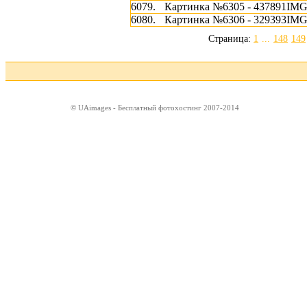
6079.
Картинка №6305 - 437891IM
6080.
Картинка №6306 - 329393IM
Страница:
1
...
148
149
© UAimages - Бесплатный фотохостинг 2007-2014