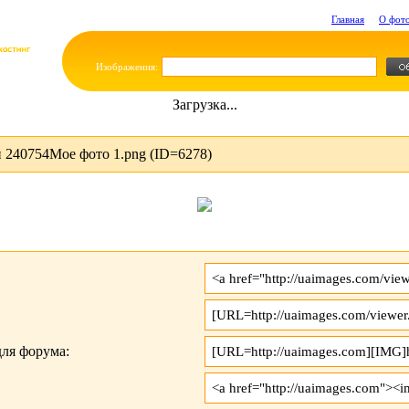
Главная
О фот
Изображения:
Загрузка...
 240754Мое фото 1.png (ID=6278)
ля форума: