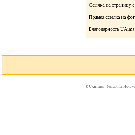
Ссылка на страницу с
Прямая ссылка на фо
Благодарность UAimag
© UAimages - Бесплатный фотох