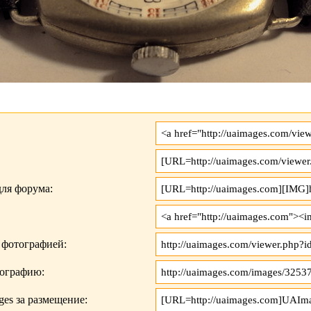
ля форума:
 фотографией:
тографию:
es за размещение: