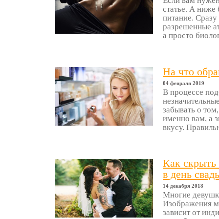
Если вам нужен
статье. А ниже
питание. Сразу 
разрешенные ат
а просто биолог
На что обр
04 февраля 2019
В процессе по
незначительные
забывать о том
именно вам, а 
вкусу. Правиль
Как скрыть 
в день свад
14 декабря 2018
Многие девушк
Изображения мо
зависит от инд