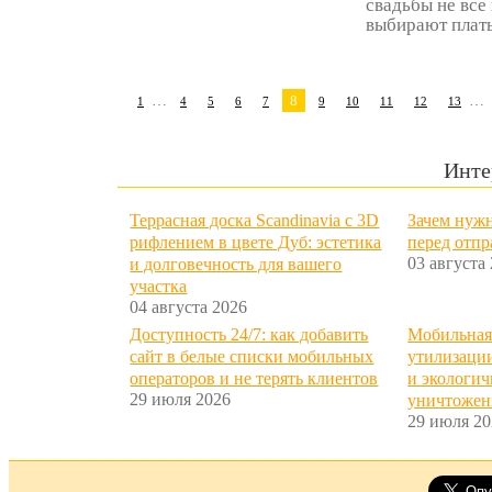
свадьбы не все
выбирают плать
…
8
…
1
4
5
6
7
9
10
11
12
13
Инте
Террасная доска Scandinavia с 3D
Зачем нужн
рифлением в цвете Дуб: эстетика
перед отп
03 августа
и долговечность для вашего
участка
04 августа 2026
Доступность 24/7: как добавить
Мобильная
сайт в белые списки мобильных
утилизации
операторов и не терять клиентов
и экологич
29 июля 2026
уничтожен
29 июля 20