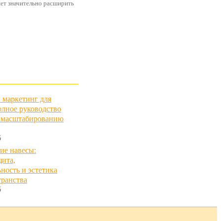
яет значительно расширить
 маркетинг для
олное руководство
и масштабированию
6
ие навесы:
щита,
ность и эстетика
транства
6