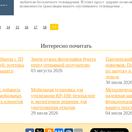
любители бесплатного телевидения. И ответ прост: шаринг позвол
возможности трансляции вашего спутникового телевидения ...
19
3
14
15
16
17
18
Интересно почитать
dinavia с 3D
Зачем нужна фотография букета
Партнерский
уб: эстетика
перед отправкой получателю
новичков: П
03 августа 2026
 вашего
по запуску 
дохода
30 июля 202
к добавить
Мобильная установка для
Металлическ
 мобильных
утилизации КР-100: безопасное
надежная за
ть клиентов
и экологичное решение для
функциональ
уничтожения отходов
вашего прос
29 июля 2026
04 июля 202