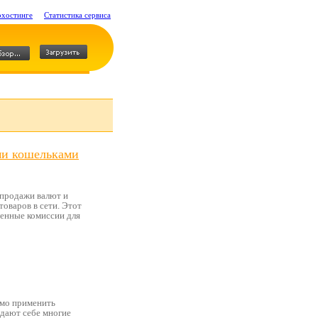
охостинге
Статистика сервиса
ми кошельками
-продажи валют и
товаров в сети. Этот
денные комиссии для
имо применить
адают себе многие