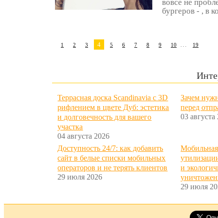
вовсе не пробл
бургеров - , в 
4
…
1
2
3
5
6
7
8
9
10
19
Инте
Террасная доска Scandinavia с 3D
Зачем нужн
рифлением в цвете Дуб: эстетика
перед отп
03 августа
и долговечность для вашего
участка
04 августа 2026
Доступность 24/7: как добавить
Мобильная
сайт в белые списки мобильных
утилизации
операторов и не терять клиентов
и экологич
29 июля 2026
уничтожен
29 июля 20