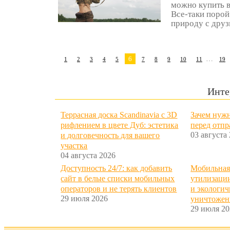
можно купить в
Все-таки порой
природу с друзь
6
…
1
2
3
4
5
7
8
9
10
11
19
Инте
Террасная доска Scandinavia с 3D
Зачем нужн
рифлением в цвете Дуб: эстетика
перед отп
03 августа
и долговечность для вашего
участка
04 августа 2026
Доступность 24/7: как добавить
Мобильная
сайт в белые списки мобильных
утилизации
операторов и не терять клиентов
и экологич
29 июля 2026
уничтожен
29 июля 20