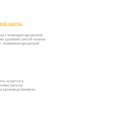
ной карты
ары с помощью кредитной
чень удобный способ оплаты
е, названном кредитной
что остается в
товые насосы,
 на производственную,