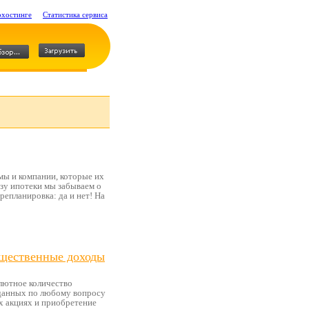
охостинге
Статистика сервиса
мы и компании, которые их
ьзу ипотеки мы забываем о
репланировка: да и нет! На
ущественные доходы
олютное количество
данных по любому вопросу
х акциях и приобретение