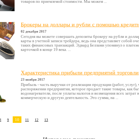
товаров по приемлемой стоимости. Мы можем ...
Брокеры на доллары и рубли с помощью кредит
02 декабря 2017
Сегодня вы можете совершать депозиты брокеру на рубли и долл
карты в учетной записи трейдера, ведь она представляет собой о
таких финансовых транзакций. Эдвард Беллами упомянул о платеж
карточкой в ​​конце 19 века. ...
Характеристика прибыли предприятий торговли
23 ноября 2017
Прибыль - часть выручки от реализации продукции (работ, услуг), 
распоряжении предприятия, которое продает такие товары, как бы
водонагреватели, после уплаты налогов и возмещения всех затрат
коммерческую и другую деятельность. Это сумма, на ...
10
8
9
11
12
13