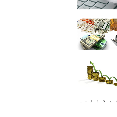
…
1
4
5
6
7