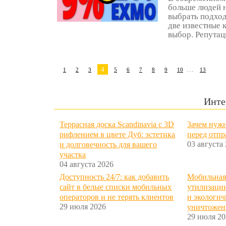
больше людей н
выбрать подход
две известные 
выбор. Репутац
4
…
1
2
3
5
6
7
8
9
10
13
Инте
Террасная доска Scandinavia с 3D
Зачем нужн
рифлением в цвете Дуб: эстетика
перед отп
03 августа
и долговечность для вашего
участка
04 августа 2026
Доступность 24/7: как добавить
Мобильная
сайт в белые списки мобильных
утилизации
операторов и не терять клиентов
и экологич
29 июля 2026
уничтожен
29 июля 20