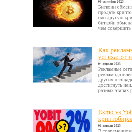
09 сентября 2023
Биткоин обменн
продать криптов
или другую кри
биткойн обмена,
чем совершить о
Как реклам
успеха: от 
04 апреля 2023
Рекламные сети
рекламодателей
других площадо
достигнуть наи
разных этапах р
Exmo vs Yob
криптобир
01 апреля 2023
В современном 