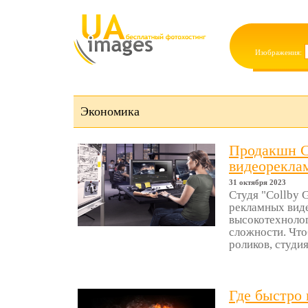
Изображения:
Экономика
Продакшн Ст
видеорекла
31 октября 2023
Студя "Collby 
рекламных виде
высокотехноло
сложности. Что
роликов, студия
Где быстро