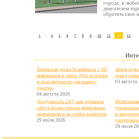
городе, в любо
двигателем тор
обратить свое в
…
12
1
4
5
6
7
8
9
10
11
13
Инте
Террасная доска Scandinavia с 3D
Зачем нужн
рифлением в цвете Дуб: эстетика
перед отп
03 августа
и долговечность для вашего
участка
04 августа 2026
Доступность 24/7: как добавить
Мобильная
сайт в белые списки мобильных
утилизации
операторов и не терять клиентов
и экологич
29 июля 2026
уничтожен
29 июля 20