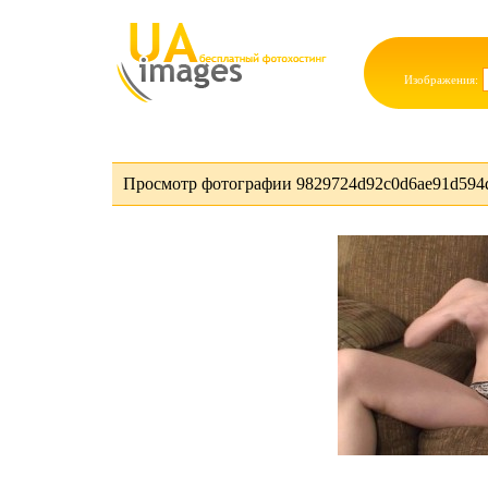
Изображения:
Просмотр фотографии 9829724d92c0d6ae91d594d