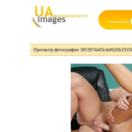
Изображения:
Просмотр фотографии 3853974a03c4ef620fcf355b9