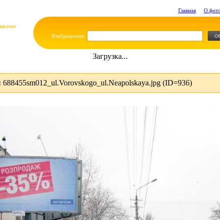
Главная
О фот
Изображения:
Загрузка...
688455sm012_ul.Vorovskogo_ul.Neapolskaya.jpg (ID=936)