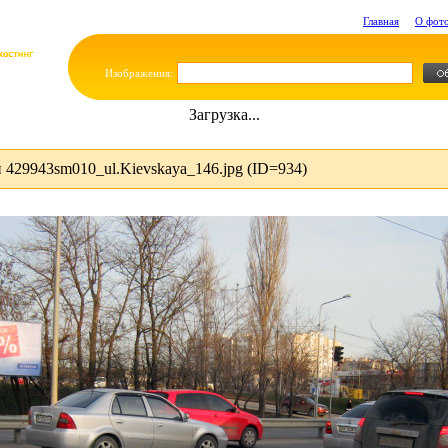
Главная
О фот
Изображения:
Загрузка...
429943sm010_ul.Kievskaya_146.jpg (ID=934)