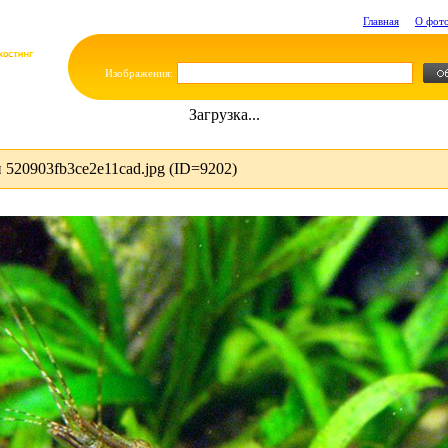
Главная
О фот
Изображения:
Загрузка...
520903fb3ce2e11cad.jpg (ID=9202)