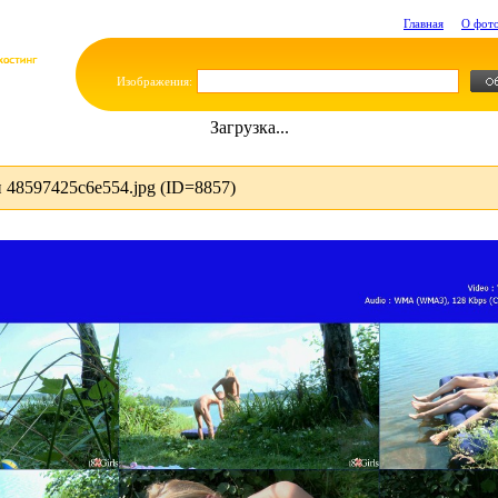
Главная
О фот
Изображения:
Загрузка...
48597425c6e554.jpg (ID=8857)