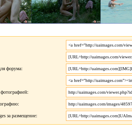
ля форума:
 фотографией:
тографию:
es за размещение: