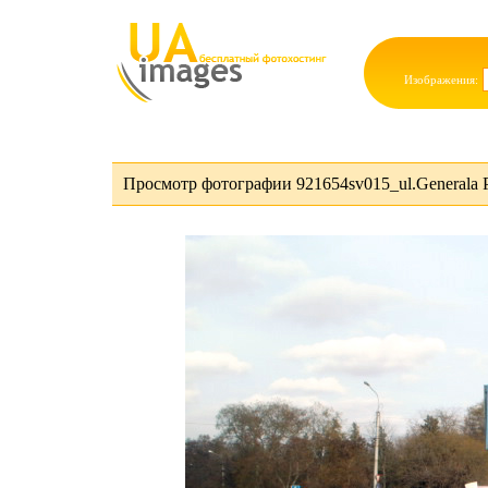
Изображения:
Просмотр фотографии 921654sv015_ul.Generala P