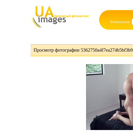
Изображения:
Просмотр фотографии 5362750a4f7ea274b5bf3b95