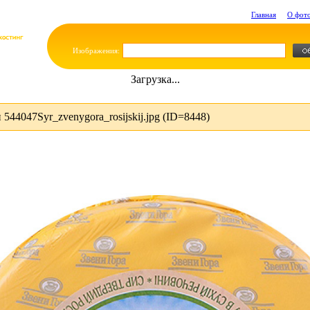
Главная
О фот
Изображения:
Загрузка...
44047Syr_zvenygora_rosijskij.jpg (ID=8448)