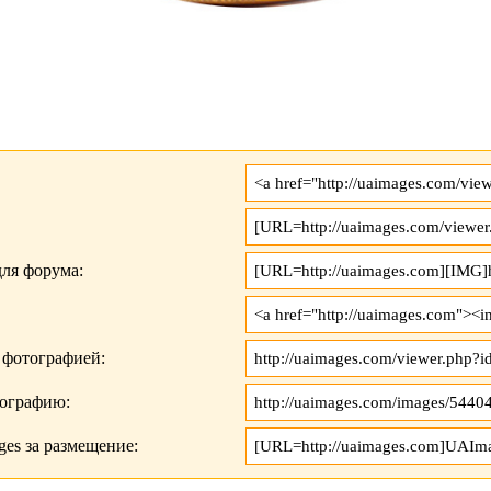
ля форума:
 фотографией:
тографию:
es за размещение: