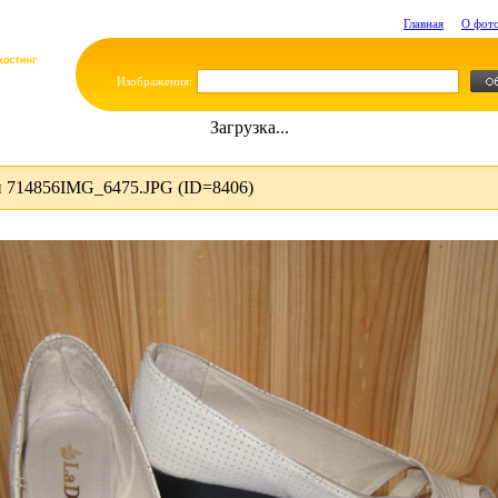
Главная
О фот
Изображения:
Загрузка...
 714856IMG_6475.JPG (ID=8406)