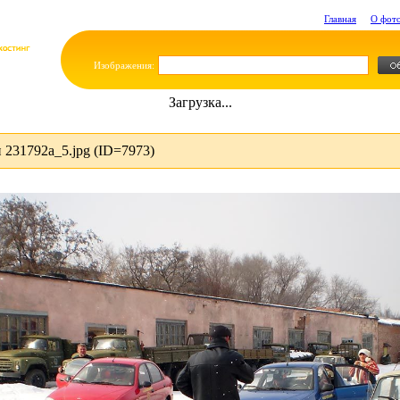
Главная
О фот
Изображения:
Загрузка...
231792a_5.jpg (ID=7973)