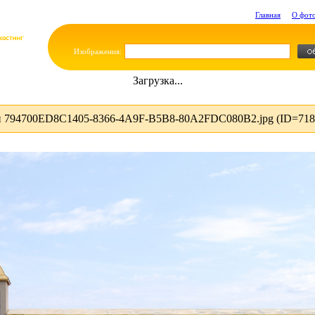
Главная
О фот
Изображения:
Загрузка...
и 794700ED8C1405-8366-4A9F-B5B8-80A2FDC080B2.jpg (ID=718