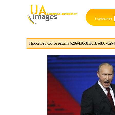
Изображения:
Просмотр фотографии 6289436c81fc1badb67ca647