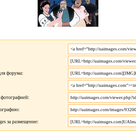
ля форума:
 фотографией:
тографию:
es за размещение: