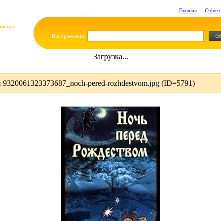
Главная
О фот
Изображения:
Загрузка...
9320061323373687_noch-pered-rozhdestvom.jpg (ID=5791)