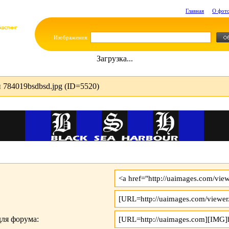
Главная
О фот
Изображения:
Загрузка...
784019bsdbsd.jpg (ID=5520)
ля форума: