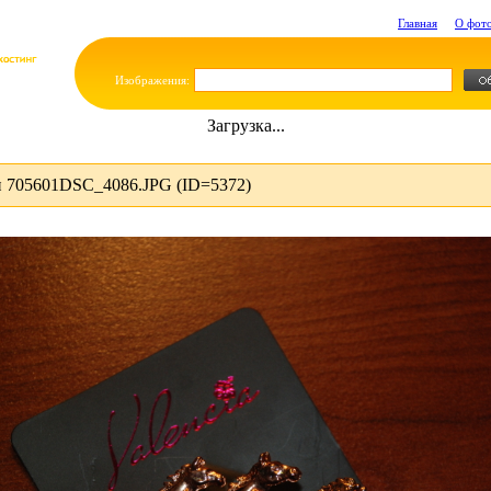
Главная
О фот
Изображения:
Загрузка...
 705601DSC_4086.JPG (ID=5372)