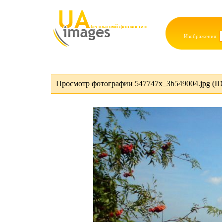
Изображения:
Просмотр фотографии 547747x_3b549004.jpg (I