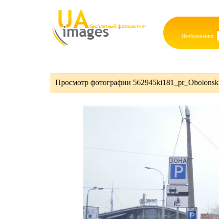
Изображения:
Просмотр фотографии 562945ki181_pr_Obolonski