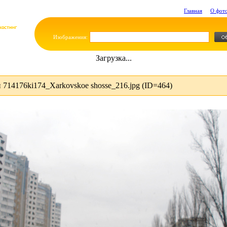
Главная
О фот
Изображения:
Загрузка...
714176ki174_Xarkovskoe shosse_216.jpg (ID=464)