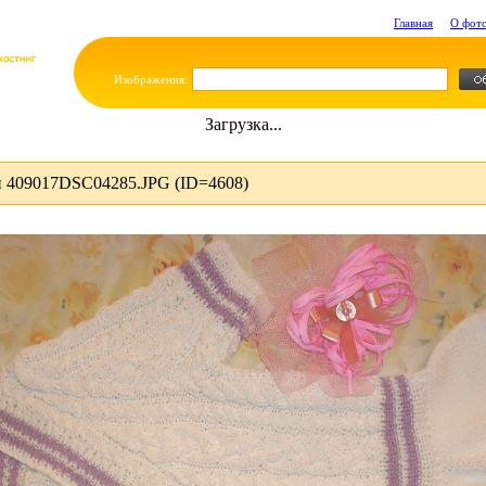
Главная
О фот
Изображения:
Загрузка...
 409017DSC04285.JPG (ID=4608)